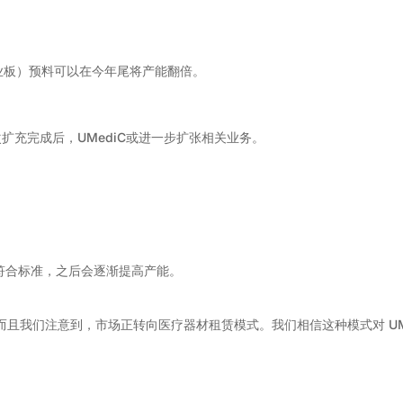
，创业板）预料可以在今年尾将产能翻倍。
次扩充完成后，UMediC或进一步扩张相关业务。
程符合标准，之后会逐渐提高产能。
且我们注意到，市场正转向医疗器材租赁模式。我们相信这种模式对 UM